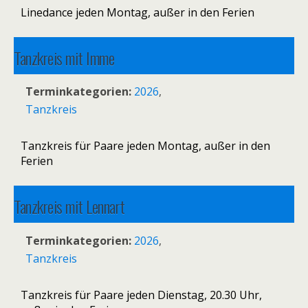
Linedance jeden Montag, außer in den Ferien
Tanzkreis mit Imme
17. August 2026 19:00
–
20:30
Terminkategorien:
2026
,
Tanzkreis
Tanzkreis für Paare jeden Montag, außer in den
Ferien
Tanzkreis mit Lennart
18. August 2026 20:30
–
22:00
Terminkategorien:
2026
,
Tanzkreis
Tanzkreis für Paare jeden Dienstag, 20.30 Uhr,