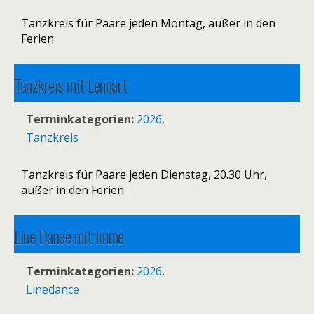
Tanzkreis für Paare jeden Montag, außer in den
Ferien
Tanzkreis mit Lennart
11. August 2026 20:30
–
22:00
Terminkategorien:
2026
,
Tanzkreis
Tanzkreis für Paare jeden Dienstag, 20.30 Uhr,
außer in den Ferien
Line Dance mit Imme
17. August 2026 18:00
–
19:00
Terminkategorien:
2026
,
Linedance