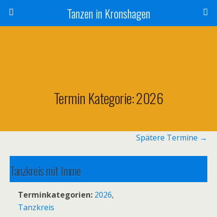
Tanzen in Kronshagen
Termin Kategorie:
2026
Spätere Termine
→
Tanzkreis mit Imme
10. August 2026 19:00
–
20:30
Terminkategorien:
2026
,
Tanzkreis