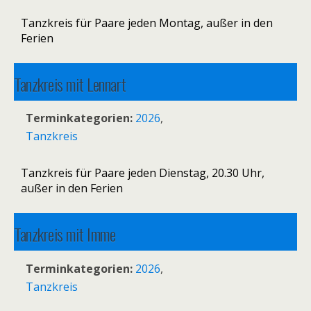
Tanzkreis für Paare jeden Montag, außer in den
Ferien
Tanzkreis mit Lennart
11. August 2026 20:30
–
22:00
Terminkategorien:
2026
,
Tanzkreis
Tanzkreis für Paare jeden Dienstag, 20.30 Uhr,
außer in den Ferien
Tanzkreis mit Imme
17. August 2026 19:00
–
20:30
Terminkategorien:
2026
,
Tanzkreis