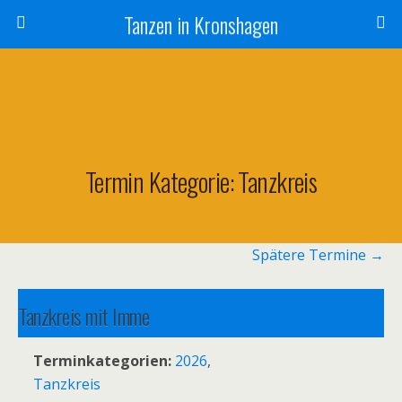
Tanzen in Kronshagen
Termin Kategorie:
Tanzkreis
Spätere Termine
→
Tanzkreis mit Imme
10. August 2026 19:00
–
20:30
Terminkategorien:
2026
,
Tanzkreis