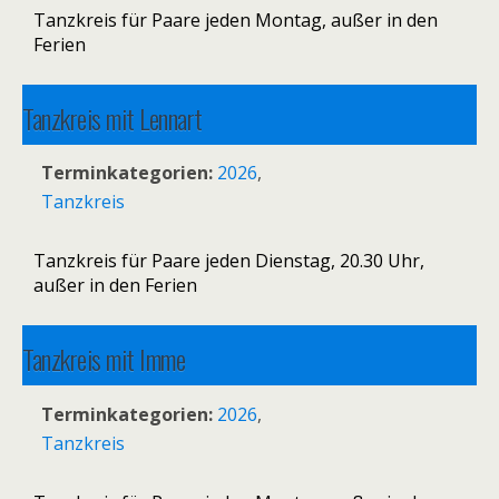
Tanzkreis für Paare jeden Montag, außer in den
Ferien
Tanzkreis mit Lennart
18. August 2026 20:30
–
22:00
Terminkategorien:
2026
,
Tanzkreis
Tanzkreis für Paare jeden Dienstag, 20.30 Uhr,
außer in den Ferien
Tanzkreis mit Imme
24. August 2026 19:00
–
20:30
Terminkategorien:
2026
,
Tanzkreis