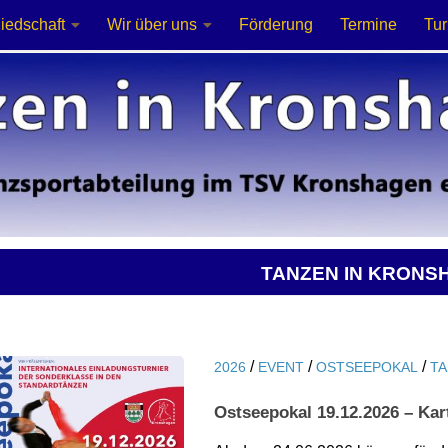
liedschaft
Wir über uns
Förderung
Termine
Tur
TANZEN IN KRONS
/
/
/
2026
EVENT
OSTSEEPOKAL
T
Ostseepokal 19.12.2026 – Kar