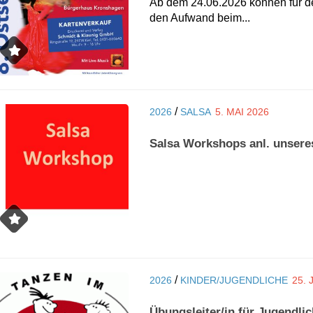
Ab dem 24.06.2026 können für d
den Aufwand beim...
/
2026
SALSA
5. MAI 2026
Salsa Workshops anl. unsere
/
2026
KINDER/JUGENDLICHE
25.
Übungsleiter/in für Jugendli