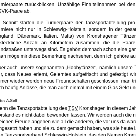
rnierpaare zurückblicken. Unzählige Finalteilnahmen bei de
SVK
-Paare ab.
 Schnitt starten die Turnierpaare der Tanzsportabteilung pr
rniere nicht nur in Schleswig-Holstein, sondern in der ge
ngland, Dänemark, Italien, Malta) von Kronshagener Tänz
rkleckliche Anzahl an Kilometern zusammen, die die Paare
ndstraßen unterwegs sind. Es gehört demnach schon eine ganz
an möge mir diese Bemerkung nachsehen, denn ich gehöre auch
er auch unsere sogenannten „Hobbytänzer“, nämlich unsere Ta
r, dass Neues erlernt, Gelerntes aufgefrischt und gefestigt wi
mer wieder werden neue Freundschaften geschlossen, man triff
ch häufig Anlässe, die man auch einmal mit einem Glas Sekt und
to: A.Sell
nn die Tanzsportabteilung des
TSV
Kronshagen
in diesem
Jah
rstand es nicht dabei bewenden lassen. Wir werden auch die 
eichen Freude angehen wie all die anderen, die vor uns da war
ngesetzt haben und sie zu dem gemacht haben, was sie heute i
n Tanzsportverband Schleswig-Holstein, das den Namen Krons