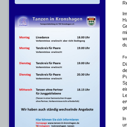
R
Im
H
Gr
mi
w
du
Fo
Di
de
Pu
Sp
ei
Le
er
g
I
u