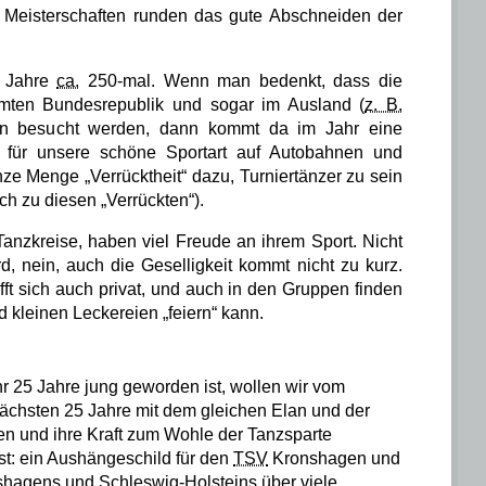
n Meisterschaften runden das gute Abschneiden der
o Jahre
ca.
250-mal
. Wenn man bedenkt, dass die
samten Bundesrepublik und sogar im Ausland (
z. B.
ern besucht werden, dann kommt da im Jahr eine
 für unsere schöne Sportart auf Autobahnen und
e Menge „Verrücktheit“ dazu, Turniertänzer zu sein
 zu diesen „Verrückten“).
nzkreise, haben viel Freude an ihrem Sport. Nicht
rd, nein, auch die Geselligkeit kommt nicht zu kurz.
t sich auch privat, und auch in den Gruppen finden
 kleinen Leckereien „feiern“ kann.
r 25
Jahre jung geworden ist, wollen wir vom
nächsten
25 Jahre
mit dem gleichen Elan und der
en und ihre Kraft zum Wohle der Tanzsparte
st: ein Aushängeschild für den
TSV
Kronshagen
und
hagens und Schleswig-Holsteins über viele