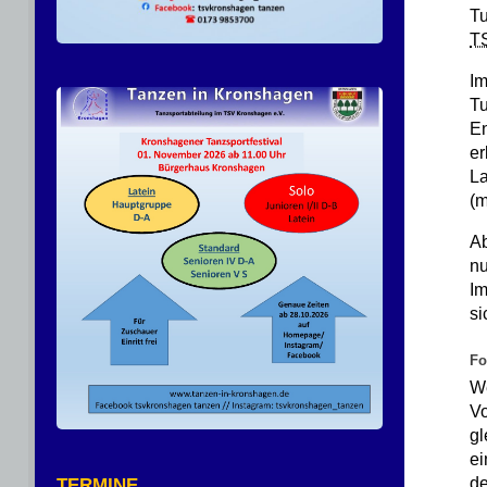
Tu
T
Im
Tu
E
e
La
(m
Ab
nu
Im
si
Fo
We
Vo
gl
ei
de
TERMINE