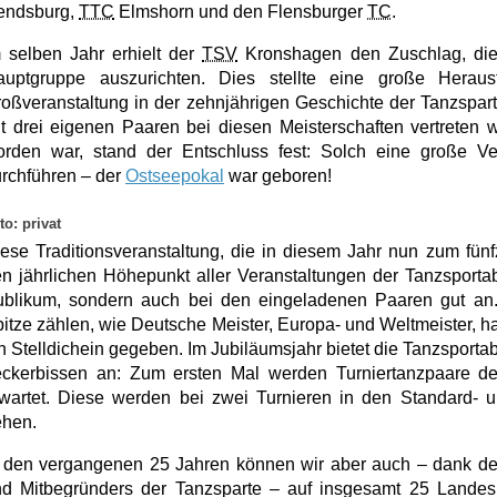
endsburg
,
TTC
Elmshorn
und den Flensburger
TC
.
 selben Jahr erhielt der
TSV
Kronshagen
den Zuschlag, di
auptgruppe auszurichten. Dies stellte eine große Heraus
oßveranstaltung in der zehnjährigen Geschichte der Tanzspar
t drei eigenen Paaren bei diesen Meisterschaften vertreten w
orden war, stand der Entschluss fest: Solch eine große V
rchführen –
der
Ostseepokal
war geboren!
to: privat
ese Traditionsveranstaltung, die in diesem Jahr nun zum fünf
n jährlichen Höhepunkt aller Veranstaltungen der Tanzsporta
blikum, sondern auch bei den eingeladenen Paaren gut an. 
itze zählen, wie Deutsche Meister, Europa- und Weltmeister, 
n Stelldichein gegeben. Im Jubiläumsjahr bietet die Tanzsporta
ckerbissen an: Zum ersten Mal werden Turniertanzpaare de
wartet. Diese werden bei zwei Turnieren in den Standard- 
ehen.
n den vergangenen
25 Jahren
können wir aber
auch –
dank der
nd Mitbegründers der
Tanzsparte –
auf insgesamt
25 Landesm