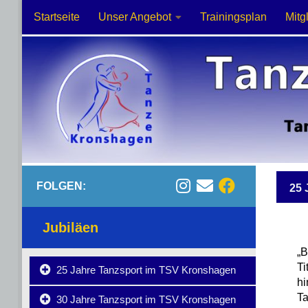
Startseite
Unser Angebot
Trainingsplan
Mitg
Zum Inhalt springen
FOLGEN:
25
Jubiläen
„B
Ti
25 Jahre Tanzsport im TSV Kronshagen
hi
T
30 Jahre Tanzsport im TSV Kronshagen