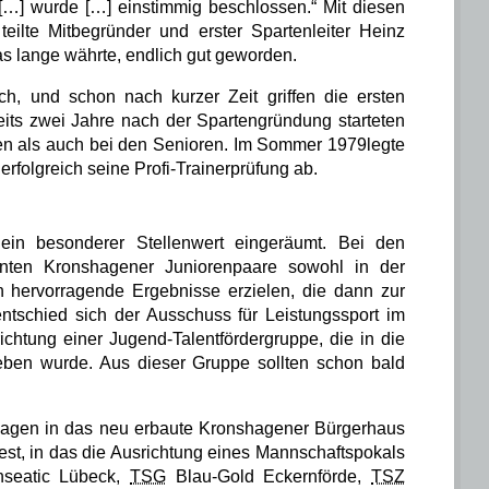
[…] wurde […] einstimmig beschlossen.“ Mit diesen
teilte Mitbegründer und erster Spartenleiter Heinz
as lange währte, endlich gut geworden.
h, und schon nach kurzer Zeit griffen die ersten
its zwei Jahre nach der Spartengründung starteten
en als auch bei den Senioren. Im
Sommer 1979
legte
rfolgreich seine Profi-Trainerprüfung ab.
in besonderer Stellenwert eingeräumt. Bei den
nten Kronshagener Juniorenpaare sowohl in der
n hervorragende Ergebnisse erzielen, die dann zur
ntschied sich der Ausschuss für Leistungssport im
chtung einer Jugend-Talentfördergruppe, die in die
eben wurde. Aus dieser Gruppe sollten schon bald
agen
in das neu erbaute Kronshagener Bürgerhaus
est, in das die Ausrichtung eines Mannschaftspokals
seatic
Lübeck,
TSG
Blau
-Gold Eckernförde,
TSZ