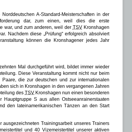
e Norddeutschen
A-Standard
-Meisterschaften in der
forderung dar, zum einen, weil dies die erste
te war, und zum anderen, weil der
TSV
Kronshagen
ar. Nachdem diese „Prüfung“ erfolgreich absolviert
eranstaltung können die Kronshagener jedes Jahr
zehnten Mal durchgeführt wird, bildet immer wieder
bteilung. Diese Veranstaltung kommt nicht nur beim
Paare, die zur deutschen und zur internationalen
haben sich in Kronshagen in den vergangenen Jahren
bteilung des
TSV
Kronshagen
nun einen besonderen
r Hauptgruppe S aus allen Ostseeanrainerstaaten
und den lateinamerikanischen Tänzen an den Start
 ausgezeichneten Trainingsarbeit unseres Trainers
eistertitel
und
40 Vizemeistertitel
unserer aktiven