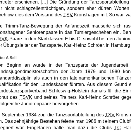
rtreter
erschienen. […] Die Gründung der Tanzsportabteilung 
r nicht schlagzeilenträchtigen, sondern eher dürren Worten 
rehlow dies dem Vorstand des
TSV
Kronshagen
mit. So war, w
e Trimm-Tanz-Bewegung der Anfangszeit mauserte sich rasc
onshagener Seniorenpaare in das Turniergeschehen ein. Bere
SVK
-Paare in den Startklassen E bis C, sowohl bei den Junior
r Übungsleiter der Tanzsparte, Karl-Heinz Schröer, in Hamburg e
to: A.Sell
on Beginn an wurde in der Tanzsparte der Jugendarbeit e
andesjugendmeisterschaften der Jahre 1979 und 1980 kon
andarddisziplin als auch in den lateinamerikanischen Tänze
alifikation für den Landeskader führten. Aus diesem Grund e
ndestanzsportverband Schleswig-Holstein damals für die Einri
bhut des
TSVK
und seines Trainers Karl-Heinz Schröer geg
folgreiche Juniorenpaare hervorgehen.
m
September 1984
zog die Tanzsportabteilung des
TSV
Kronsh
n. Das zehnjährige Bestehen feierte man 1986 mit einem Clubf
tegriert war. Eingeladen hatte man dazu die Clubs
TC
Han