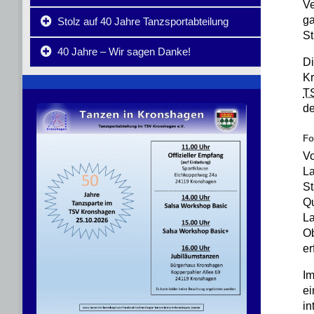
Ve
ga
Stolz auf 40 Jahre Tanzsportabteilung
St
40 Jahre – Wir sagen Danke!
Di
Kr
T
de
Fo
V
L
St
Qu
La
O
er
I
ei
in