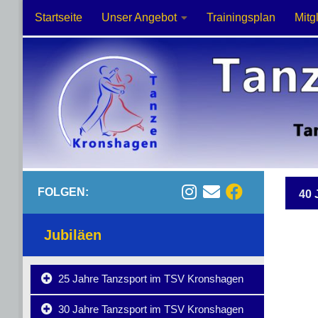
Startseite
Unser Angebot
Trainingsplan
Mitg
Zum Inhalt springen
FOLGEN:
40
Jubiläen
25 Jahre Tanzsport im TSV Kronshagen
30 Jahre Tanzsport im TSV Kronshagen