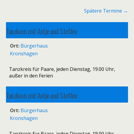
Spätere Termine
→
Tanzkreis mit Antje und Steffen
13. Januar 2026 19:00
–
15. Dezember 2026 20:30
Ort:
Bürgerhaus
Kronshagen
Tanzkreis für Paare, jeden Dienstag, 19.00 Uhr,
außer in den Ferien
Tanzkreis mit Antje und Steffen
20. Januar 2026 19:00
–
22. Dezember 2026 20:30
Ort:
Bürgerhaus
Kronshagen
Tanzkreis für Paare, jeden Dienstag, 19.00 Uhr,