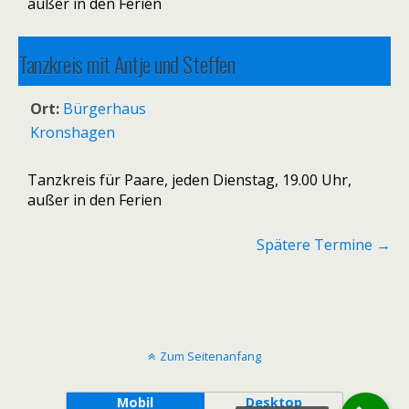
außer in den Ferien
Tanzkreis mit Antje und Steffen
10. Februar 2026 19:00
–
12. Januar 2027 20:30
Ort:
Bürgerhaus
Kronshagen
Tanzkreis für Paare, jeden Dienstag, 19.00 Uhr,
außer in den Ferien
Spätere Termine
→
Zum Seitenanfang
Mobil
Desktop