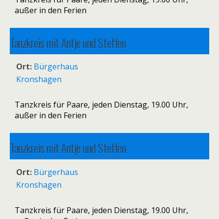
außer in den Ferien
Tanzkreis mit Antje und Steffen
27. Januar 2026 19:00
–
29. Dezember 2026 20:30
Ort:
Bürgerhaus
Kronshagen
Tanzkreis für Paare, jeden Dienstag, 19.00 Uhr,
außer in den Ferien
Tanzkreis mit Antje und Steffen
3. Februar 2026 19:00
–
5. Januar 2027 20:30
Ort:
Bürgerhaus
Kronshagen
Tanzkreis für Paare, jeden Dienstag, 19.00 Uhr,