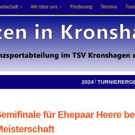
iedschaft
Wir über uns
Förderung
Termine
Turn
/
2024
TURNIERERG
emifinale für Ehepaar Heere b
eisterschaft