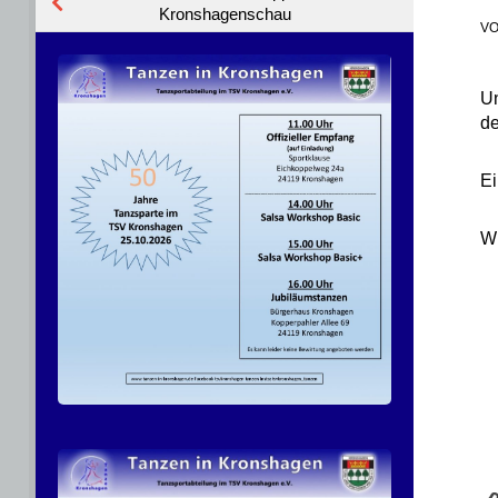
Kronshagenschau
V
Un
de
Ei
Wi