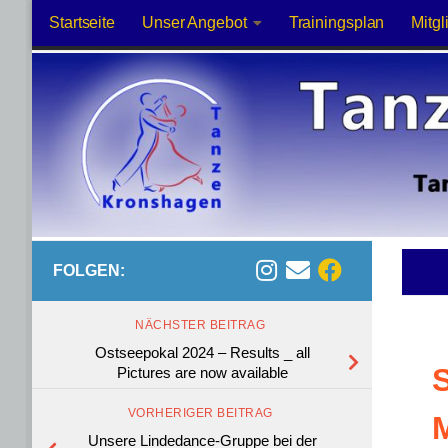
Startseite
Unser Angebot
Trainingsplan
Mitgl
Zum Inhalt springen
FOLGEN:
NÄCHSTER BEITRAG
Ostseepokal 2024 – Results _ all
S
Pictures are now available
VORHERIGER BEITRAG
M
Unsere Lindedance-Gruppe bei der