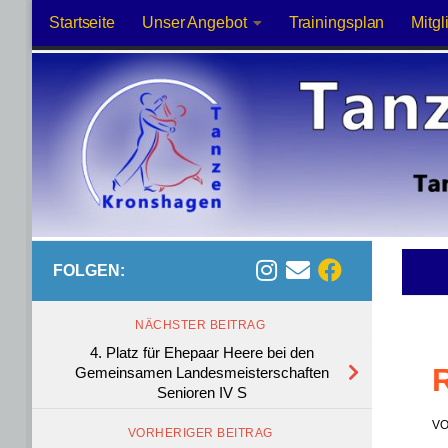
Startseite
Unser Angebot
Trainingsplan
Mitgl
Zum Inhalt springen
FOLGEN:
NÄCHSTER BEITRAG
4. Platz für Ehepaar Heere bei den
R
Gemeinsamen Landesmeisterschaften
Senioren IV S
V
VORHERIGER BEITRAG