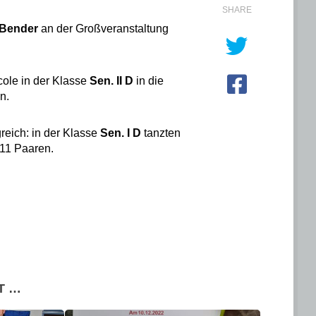
SHARE
 Bender
an der Großveranstaltung
cole in der Klasse
Sen. II D
in die
n.
reich: in der Klasse
Sen. I D
tanzten
11 Paaren.
T …