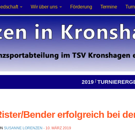
iedschaft
Wir über uns
Förderung
Termine
Turn
/
2019
TURNIERERG
ister/Bender erfolgreich bei d
ON
SUSANNE LORENZEN
·
10. MÄRZ 2019