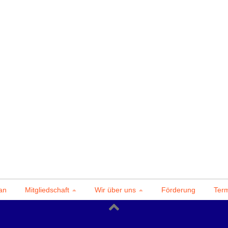
an
Mitgliedschaft
Wir über uns
Förderung
Ter