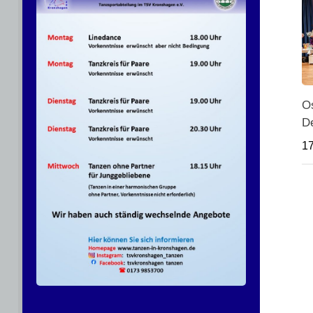
O
De
1