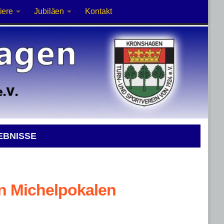
iere
Jubiläen
Kontakt
EBNISSE
en Michelpokalen