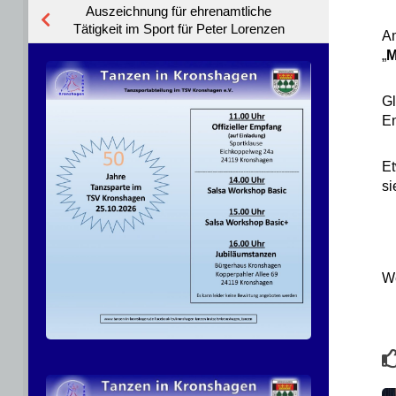
Auszeichnung für ehrenamtliche
Tätigkeit im Sport für Peter Lorenzen
Am
„
M
Gl
En
Et
si
We