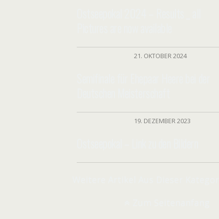
Ostseepokal 2024 – Results _ all
Pictures are now available
21. OKTOBER 2024
Semifinale für Ehepaar Heere bei der
Deutschen Meisterschaft
19. DEZEMBER 2023
Ostseepokal – Link zu den Bildern
Weitere Artikel Aus Dieser Katego
Zum Seitenanfang