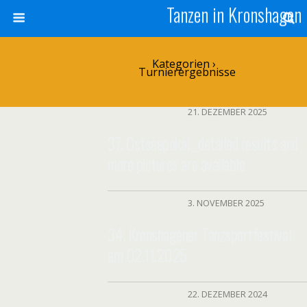
Tanzen in Kronshagen
Kategorien ›
Turnierergebnisse
21. DEZEMBER 2025
37. Ostseepokal _detailed results and
more pictures are available
3. NOVEMBER 2025
34. Kronshagener Tanzsportfestival
am 02.11.2025
22. DEZEMBER 2024