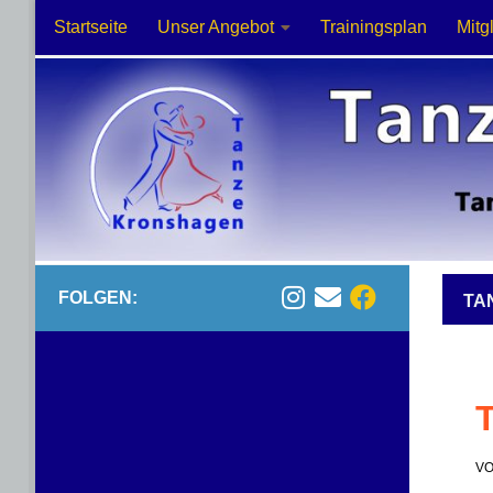
Startseite
Unser Angebot
Trainingsplan
Mitg
Zum Inhalt springen
FOLGEN:
TA
T
V