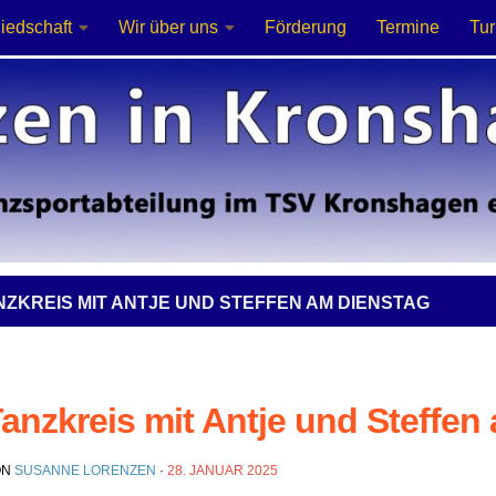
liedschaft
Wir über uns
Förderung
Termine
Tur
NZKREIS MIT ANTJE UND STEFFEN AM DIENSTAG
anzkreis mit Antje und Steffen
ON
SUSANNE LORENZEN
·
28. JANUAR 2025