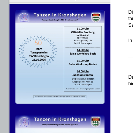
Di
fa
S
In
Da
hi