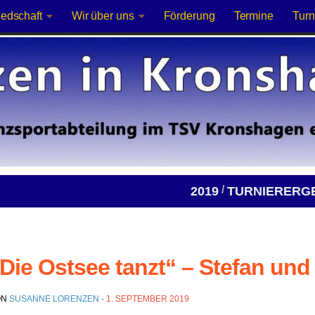
iedschaft
Wir über uns
Förderung
Termine
Turn
/
2019
TURNIERERG
Die Ostsee tanzt“ – Stefan und 
ON
SUSANNE LORENZEN
·
1. SEPTEMBER 2019