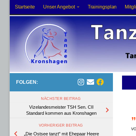
Startseite
Unser Angebot
Trainingsplan
Mitgl
Zum Inhalt springen
FOLGEN:
NÄCHSTER BEITRAG
Vizelandesmeister TSH Sen. CII
„
Standard kommen aus Kronshagen
VORHERIGER BEITRAG
V
„Die Ostsee tanzt“ mit Ehepaar Heere