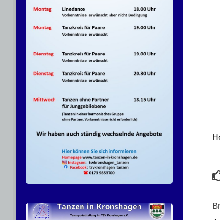
He
Br