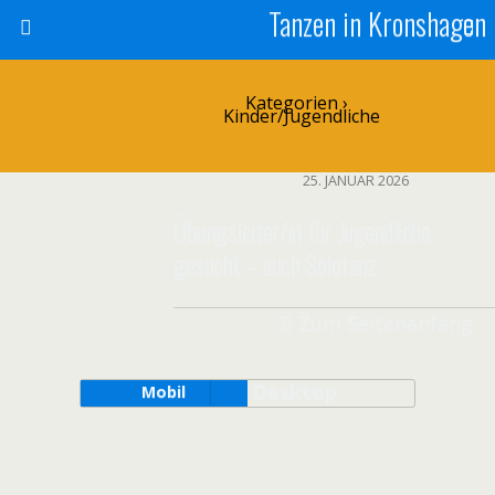
Tanzen in Kronshagen
Kategorien ›
Kinder/Jugendliche
25. JANUAR 2026
Übungsleiter/in für Jugendliche
gesucht – auch Solotanz
Zum Seitenanfang
Desktop
Mobil