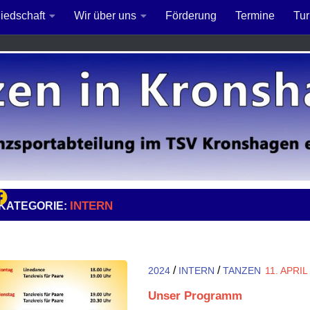
liedschaft
Wir über uns
Förderung
Termine
Tur
INTERN
KATEGORIE:
/
/
2024
INTERN
TANZEN
11. APRIL
Unser Programm