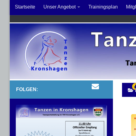
Zum Inhalt springen
Startseite
Unser Angebot
Trainingsplan
Mitg
FOLGEN: