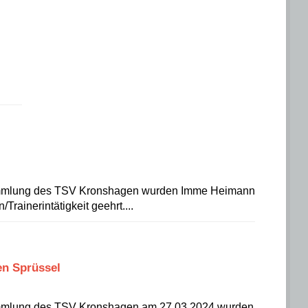
ammlung des TSV Kronshagen wurden Imme Heimann
/Trainerintätigkeit geehrt....
en Sprüssel
mmlung des TSV Kronshagen am 27.03.2024 wurden