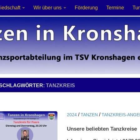
liedschaft
Wir über uns
Förderung
Termine
Tur
SCHLAGWÖRTER:
TANZKREIS
/
/
2024
TANZEN
TANZKREIS-ANG
Unsere beliebten Tanzkreise