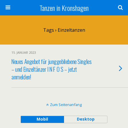
Tanzen in Kronshagen
Tags › Einzeltanzen
15. JANUAR 2023
Neues Angebot für junggebliebene Singles
– und Einzeltänzer I N F O S – jetzt
anmelden!
Zum Seitenanfang
Mobil
Desktop